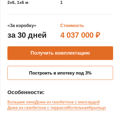
2х6, 1х6 м
1
«За коробку»
Стоимость
за 30 дней
4 037 000 ₽
Получить комплектацию
Построить в ипотеку под 3%
Особенности:
Большие окна
Дома из газобетона с мансардой
Дома из газобетона с террасой
Котельная
Крыльцо