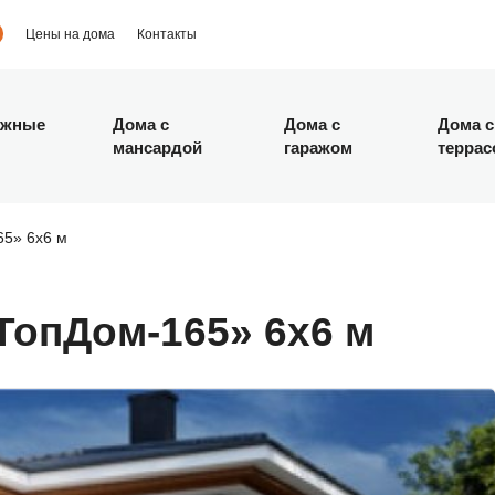
Цены на дома
Контакты
ажные
Дома с
Дома с
Дома с
мансардой
гаражом
террас
65» 6х6 м
ТопДом-165» 6х6 м